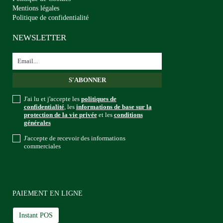
Mentions légales
Politique de confidentialité
NEWSLETTER
J'ai lu et j'accepte les
politiques de
confidentialité
, les
informations de base sur la
protection de la vie privée
et les
conditions
générales
J'accepte de recevoir des informations
commerciales
PAIEMENT EN LIGNE
Instant POS