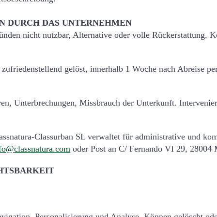
N DURCH DAS UNTERNEHMEN
den nicht nutzbar, Alternative oder volle Rückerstattung. K
zufriedenstellend gelöst, innerhalb 1 Woche nach Abreise pe
iren, Unterbrechungen, Missbrauch der Unterkunft. Intervenie
ssnatura-Classurban SL verwaltet für administrative und ko
fo@classnatura.com
oder Post an C/ Fernando VI 29, 28004 
HTSBARKEIT
igation, Personalisierung und Analyse. Können gelöscht oder