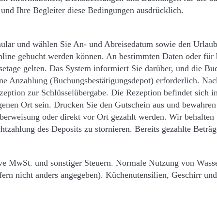
und Ihre Begleiter diese Bedingungen ausdrücklich.
lar und wählen Sie An- und Abreisedatum sowie den Urlaubs
online gebucht werden können. An bestimmten Daten oder für
setage gelten. Das System informiert Sie darüber, und die Bu
ine Anzahlung (Buchungsbestätigungsdepot) erforderlich. Nach
eption zur Schlüsselübergabe. Die Rezeption befindet sich i
genen Ort sein. Drucken Sie den Gutschein aus und bewahren 
berweisung oder direkt vor Ort gezahlt werden. Wir behalten 
tzahlung des Deposits zu stornieren. Bereits gezahlte Beträge
sive MwSt. und sonstiger Steuern. Normale Nutzung von Wasse
ern nicht anders angegeben). Küchenutensilien, Geschirr und 