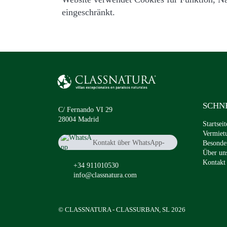
eingeschränkt.
SCHN
C/ Fernando VI 29
28004 Madrid
Startseit
Vermiet
Kontakt über WhatsApp-
Besonde
Chat
Über un
+34911010530
Kontakt
+34 911010530
info@classnatura.com
© CLASSNATURA - CLASSURBAN, SL 2026