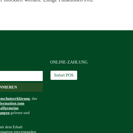
ONLINE-ZAHLUNG
Sofort POS
enschutzerklärung
, das
nformation zum
d
allgemeine
gungen
gelesen und
mit dem Erhalt
ormation einverstanden