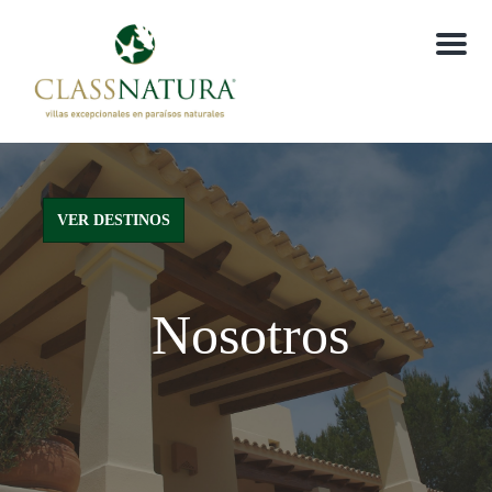
M
e
n
u
VER DESTINOS
Nosotros